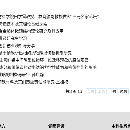
材料学院田学雷教授、林晓航副教授做客“三元名家论坛”
|铸造技术及其理论基础探索
|合金熔体微观结构理论研究及其应用
|漫谈研究生学习
|创新创业浅析与分享
|基于纳米析出相的抗辐照损伤新机制研究
-注氢纯铝中间隙型位错环一维迁移现象的原位观察
-成分和组织调控对中锰钢力学性能为和抗氢性能的影响
玻璃的制备与表征-孙启静
铸铁材料及其耐热疲劳性能研究-王桂权
共11条 1/2
首页
上页
下页
尾页
地方
党团建设
本科生教