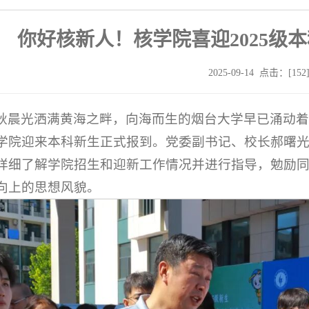
你好核新人！核学院喜迎2025级
2025-09-14 点击：[
152
秋晨光洒满黄海之畔，向海而生的烟台大学早已涌动着
学院迎来本科新生正式报到。党委副书记、校长郝曙光带
详细了解学院招生和迎新工作情况并进行指导，勉励
向上的思想风貌。