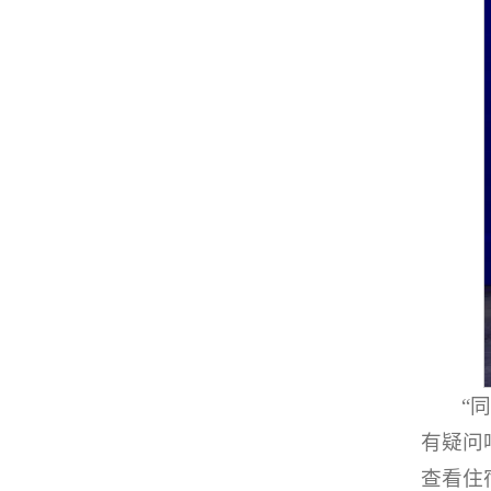
“
有疑问
查看住