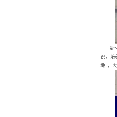
新
识，培
地”，