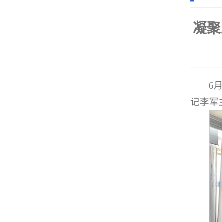
凝聚
6
记李军